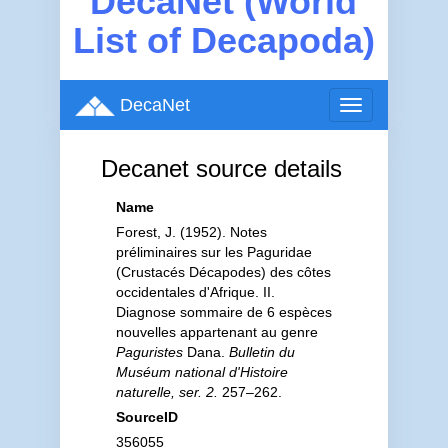
DecaNet (World
List of Decapoda)
DecaNet
Toggle
navigation
Decanet source details
Name
Forest, J. (1952). Notes
préliminaires sur les Paguridae
(Crustacés Décapodes) des côtes
occidentales d'Afrique. II.
Diagnose sommaire de 6 espèces
nouvelles appartenant au genre
Paguristes
Dana.
Bulletin du
Muséum national d'Histoire
naturelle, ser. 2.
257–262.
SourceID
356055