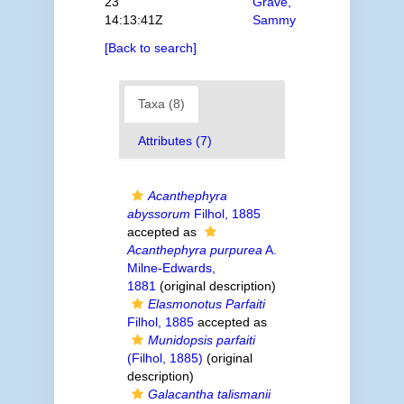
23
Grave,
14:13:41Z
Sammy
[Back to search]
Taxa (8)
Attributes (7)
Acanthephyra
abyssorum
Filhol, 1885
accepted as
Acanthephyra purpurea
A.
Milne-Edwards,
1881
(original description)
Elasmonotus Parfaiti
Filhol, 1885
accepted as
Munidopsis parfaiti
(Filhol, 1885)
(original
description)
Galacantha talismanii