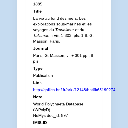
1885
Title
La vie au fond des mers. Les
explorations sous-marines et les
voyages du
Travailleur
et du
Talisman
. i-viii, 1-303, pls. 1-8. G.
Masson, Paris.
Journal
Paris, G. Masson, vii + 301 pp., 8
pls
Type
Publication
Link
http://gallica.bnf.fr/ark:/12148/bpt6k65190274
Note
World Polychaeta Database
(WPolyD)
NeMys doc_id: 897
IMIS-ID