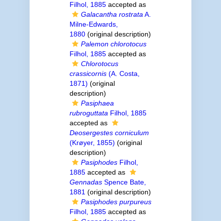
Filhol, 1885
accepted as
Galacantha rostrata
A.
Milne-Edwards,
1880
(original description)
Palemon chlorotocus
Filhol, 1885
accepted as
Chlorotocus
crassicornis
(A. Costa,
1871)
(original
description)
Pasiphaea
rubroguttata
Filhol, 1885
accepted as
Deosergestes corniculum
(Krøyer, 1855)
(original
description)
Pasiphodes
Filhol,
1885
accepted as
Gennadas
Spence Bate,
1881
(original description)
Pasiphodes purpureus
Filhol, 1885
accepted as