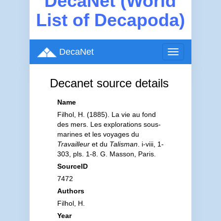
DecaNet (World
List of Decapoda)
DecaNet
Toggle
navigation
Decanet source details
Name
Filhol, H. (1885). La vie au fond
des mers. Les explorations sous-
marines et les voyages du
Travailleur
et du
Talisman
. i-viii, 1-
303, pls. 1-8. G. Masson, Paris.
SourceID
7472
Authors
Filhol, H.
Year