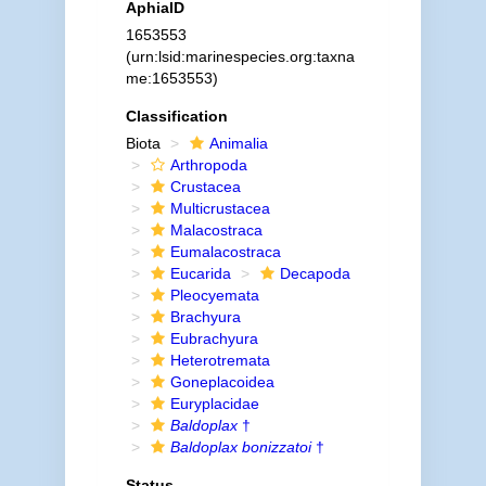
AphiaID
1653553
(urn:lsid:marinespecies.org:taxna
me:1653553)
Classification
Biota
Animalia
Arthropoda
Crustacea
Multicrustacea
Malacostraca
Eumalacostraca
Eucarida
Decapoda
Pleocyemata
Brachyura
Eubrachyura
Heterotremata
Goneplacoidea
Euryplacidae
Baldoplax
†
Baldoplax bonizzatoi
†
Status