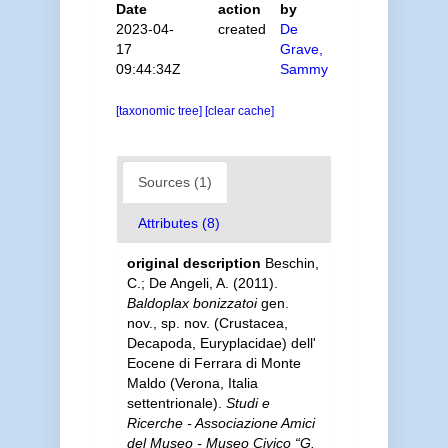
Date
action
by
2023-04-
created
De
17
Grave,
09:44:34Z
Sammy
[taxonomic tree]
[clear cache]
Sources (1)
Attributes (8)
original description
Beschin,
C.; De Angeli, A. (2011).
Baldoplax bonizzatoi
gen.
nov., sp. nov. (Crustacea,
Decapoda, Euryplacidae) dell'
Eocene di Ferrara di Monte
Maldo (Verona, Italia
settentrionale).
Studi e
Ricerche - Associazione Amici
del Museo - Museo Civico “G.