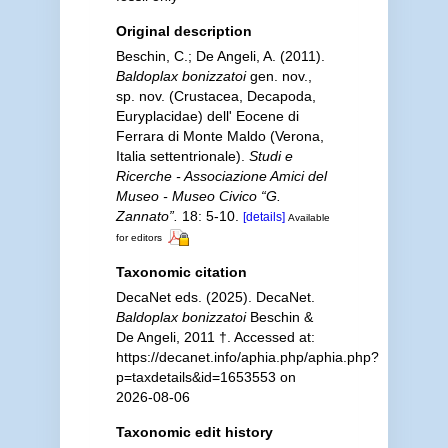
Original description
Beschin, C.; De Angeli, A. (2011).
Baldoplax bonizzatoi
gen. nov.,
sp. nov. (Crustacea, Decapoda,
Euryplacidae) dell' Eocene di
Ferrara di Monte Maldo (Verona,
Italia settentrionale).
Studi e
Ricerche - Associazione Amici del
Museo - Museo Civico “G.
Zannato”.
18: 5-10.
[details]
Available
for editors
Taxonomic citation
DecaNet eds. (2025). DecaNet.
Baldoplax bonizzatoi
Beschin &
De Angeli, 2011 †. Accessed at:
https://decanet.info/aphia.php/aphia.php?
p=taxdetails&id=1653553 on
2026-08-06
Taxonomic edit history