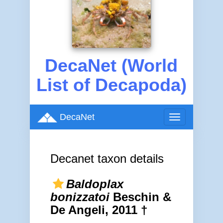
DecaNet (World
List of Decapoda)
DecaNet
Toggle
navigation
Decanet taxon details
Baldoplax
bonizzatoi
Beschin &
De Angeli, 2011 †