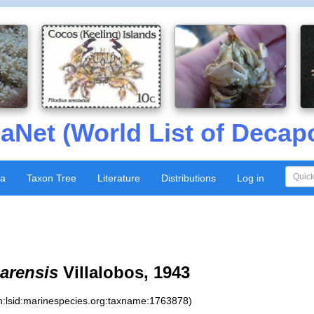
aNet (World List of Decap
xa
Taxon Tree
Literature
Distributions
Log in
arensis
Villalobos, 1943
n:lsid:marinespecies.org:taxname:1763878)