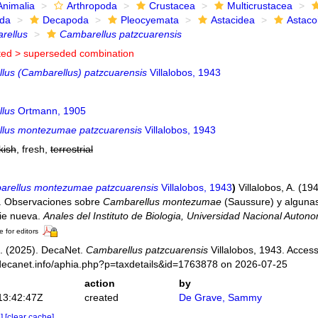
Animalia
Arthropoda
Crustacea
Multicrustacea
ida
Decapoda
Pleocyemata
Astacidea
Astaco
rellus
Cambarellus patzcuarensis
ted >
superseded combination
lus (Cambarellus) patzcuarensis
Villalobos, 1943
lus
Ortmann, 1905
lus montezumae patzcuarensis
Villalobos, 1943
kish
, fresh,
terrestrial
rellus montezumae patzcuarensis
Villalobos, 1943
)
Villalobos, A. (1
I. Observaciones sobre
Cambarellus montezumae
(Saussure) y algunas
ie nueva.
Anales del Instituto de Biologia, Universidad Nacional Auton
e for editors
. (2025). DecaNet.
Cambarellus patzcuarensis
Villalobos, 1943. Access
decanet.info/aphia.php?p=taxdetails&id=1763878 on 2026-07-25
action
by
13:42:47Z
created
De Grave, Sammy
e]
[clear cache]