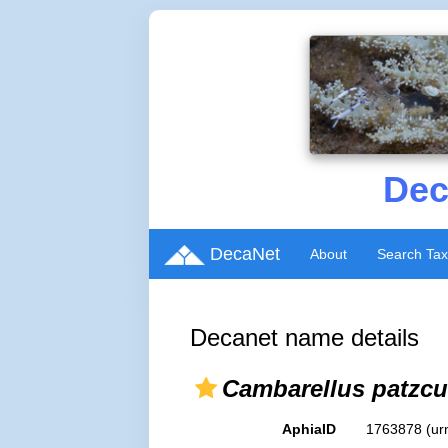
Dec
DecaNet
About
Search Ta
Decanet name details
Cambarellus patzcu
AphiaID
1763878
(ur