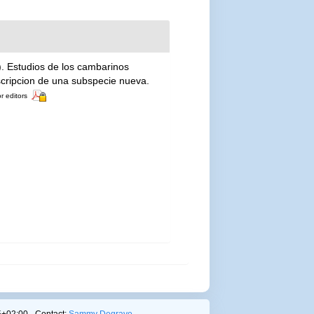
3). Estudios de los cambarinos
cripcion de una subspecie nueva.
or editors
+02:00 - Contact:
Sammy Degrave