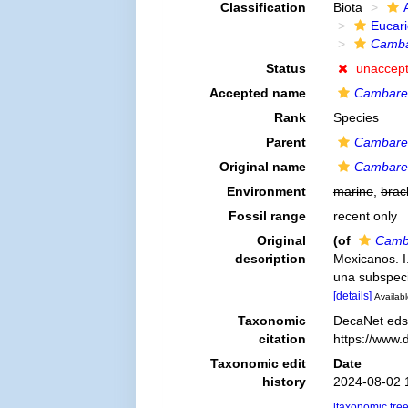
Classification
Biota
Eucar
Camba
Status
unaccep
Accepted name
Cambarel
Rank
Species
Parent
Cambarel
Original name
Cambarel
Environment
marine
,
brac
Fossil range
recent only
Original
(of
Camba
description
Mexicanos. 
una subspec
[details]
Availabl
Taxonomic
DecaNet eds
citation
https://www.
Taxonomic edit
Date
history
2024-08-02 
[taxonomic tre