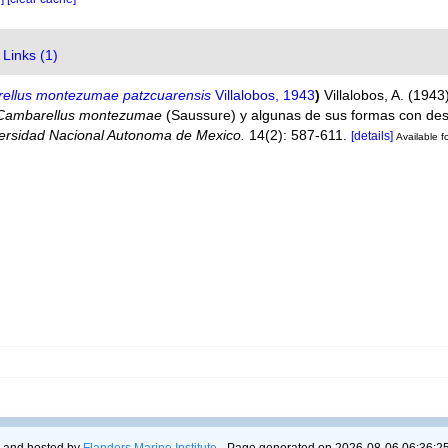
Links (1)
ellus montezumae patzcuarensis
Villalobos, 1943
)
Villalobos, A. (194
Cambarellus montezumae
(Saussure) y algunas de sus formas con des
niversidad Nacional Autonoma de Mexico.
14(2): 587-611.
[details]
Available f
 and hosted by
Flanders Marine Institute
- Page generated on 2026-08-06 06:36:25