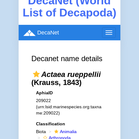
DecaNet (World
List of Decapoda)
DecaNet
Toggle
navigation
Decanet name details
Actaea rueppellii
(Krauss, 1843)
AphiaID
209022
(urn:lsid:marinespecies.org:taxna
me:209022)
Classification
Biota
Animalia
Arthropoda