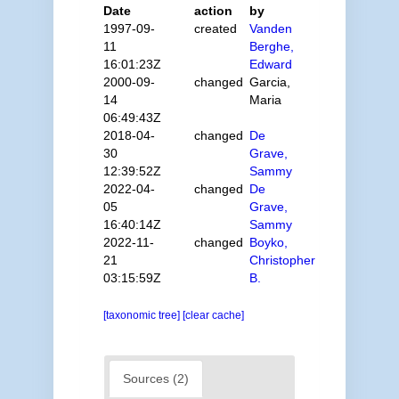
Date
action
by
1997-09-
created
Vanden
11
Berghe,
16:01:23Z
Edward
2000-09-
changed
Garcia,
14
Maria
06:49:43Z
2018-04-
changed
De
30
Grave,
12:39:52Z
Sammy
2022-04-
changed
De
05
Grave,
16:40:14Z
Sammy
2022-11-
changed
Boyko,
21
Christopher
03:15:59Z
B.
[taxonomic tree]
[clear cache]
Sources (2)