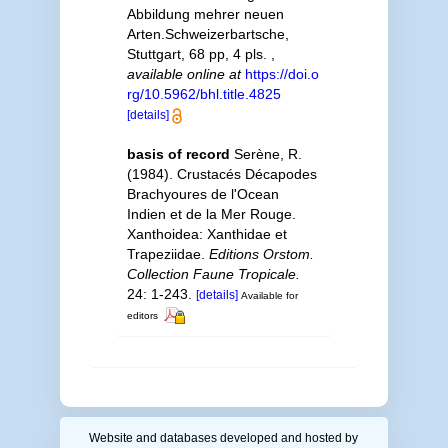
Abbildung mehrer neuen
Arten.Schweizerbartsche,
Stuttgart, 68 pp, 4 pls.
,
available online at
https://doi.o
rg/10.5962/bhl.title.4825
[details]
basis of record
Serène, R.
(1984). Crustacés Décapodes
Brachyoures de l'Ocean
Indien et de la Mer Rouge.
Xanthoidea: Xanthidae et
Trapeziidae.
Editions Orstom.
Collection Faune Tropicale.
24: 1-243.
[details]
Available for
editors
Website and databases developed and hosted by