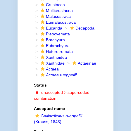
Crustacea
Multicrustacea
Malacostraca
Eumalacostraca
Eucarida
Decapoda
Pleocyemata
Brachyura
Eubrachyura
Heterotremata
Xanthoidea
Xanthidae
Actaeinae
Actaea
Actaea rueppellii
Status
unaccepted >
superseded
combination
Accepted name
Gaillardiellus rueppellii
(Krauss, 1843)