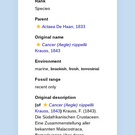
Rank
Species
Parent
Actaea
De Haan, 1833
Original name
Cancer (Aegle) rüppellii
Krauss, 1843
Environment
marine,
brackish
,
fresh
,
terrestrial
Fossil range
recent only
Original description
(of
Cancer (Aegle) rüppellii
Krauss, 1843
)
Krauss, F. (1843).
Die Südafrikanischen Crustaceen.
Eine Zusammenstellung aller
bekannten Malacostraca,