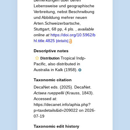
Bemerkungen über deren
Lebensweise und geographische
Verbreitung, nebst Beschrwibung
und Abbildung mehrer neuen
Arten.Schweizerbartsche,
Stuttgart, 68 pp, 4 pls.
,
available
online at
https://doi.org/10.5962/b
hl.title.4825
[details]
Descriptive notes
Tropical Indp-
Distribution
Pacific, also distributed in
Australia in Kalk (1958).
Taxonomic citation
DecaNet eds. (2025). DecaNet.
Actaea rueppellii
(Krauss, 1843).
Accessed at:
https://decanet.info/aphia.php?
p=taxdetails&id=209022 on 2026-
07-19
Taxonomic edit history