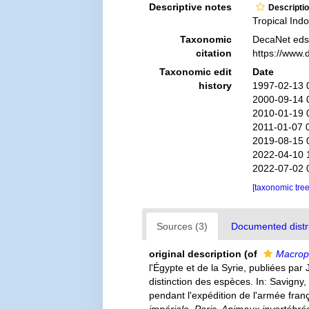
Descriptive notes
Descripti
Tropical Indo
Taxonomic
DecaNet eds
citation
https://www.
Taxonomic edit
Date
history
1997-02-13 
2000-09-14 
2010-01-19 
2011-01-07 
2019-08-15 
2022-04-10 
2022-07-02 
[taxonomic tre
Sources (3)
Documented distri
original description
(of
Macrop
l'Égypte et de la Syrie, publiées pa
distinction des espèces. In: Savigny,
pendant l'expédition de l'armée fra