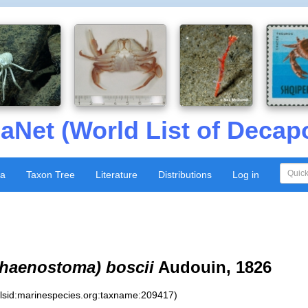
aNet (World List of Decap
xa
Taxon Tree
Literature
Distributions
Log in
haenostoma) boscii
Audouin, 1826
:lsid:marinespecies.org:taxname:209417)