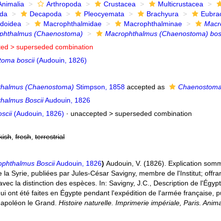
Animalia
Arthropoda
Crustacea
Multicrustacea
ida
Decapoda
Pleocyemata
Brachyura
Eubra
doidea
Macrophthalmidae
Macrophthalminae
Macr
phthalmus (Chaenostoma)
Macrophthalmus (Chaenostoma) bosc
ted >
superseded combination
oma boscii
(Audouin, 1826)
thalmus (Chaenostoma)
Stimpson, 1858
accepted as
Chaenostom
halmus Boscii
Audouin, 1826
scii
(Audouin, 1826)
· unaccepted >
superseded combination
kish
,
fresh
,
terrestrial
phthalmus Boscii
Audouin, 1826
)
Audouin, V. (1826). Explication som
e la Syrie, publiées par Jules-César Savigny, membre de l'Institut; off
vec la distinction des espèces. In: Savigny, J.C., Description de l'Égyp
i ont été faites en Égypte pendant l'expédition de l'armée française, 
Napoléon le Grand.
Histoire naturelle. Imprimerie impériale, Paris. Anim