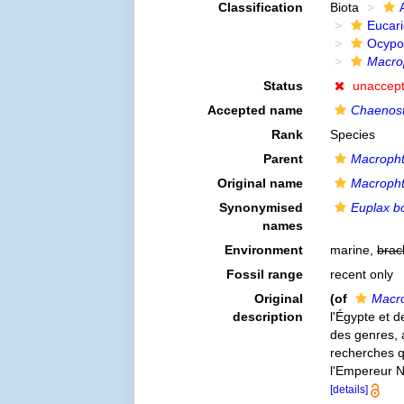
Classification
Biota
Eucar
Ocypo
Macro
Status
unaccep
Accepted name
Chaenost
Rank
Species
Parent
Macroph
Original name
Macropht
Synonymised
Euplax bo
names
Environment
marine,
brac
Fossil range
recent only
Original
(of
Macro
description
l'Égypte et d
des genres, a
recherches qu
l'Empereur 
[details]