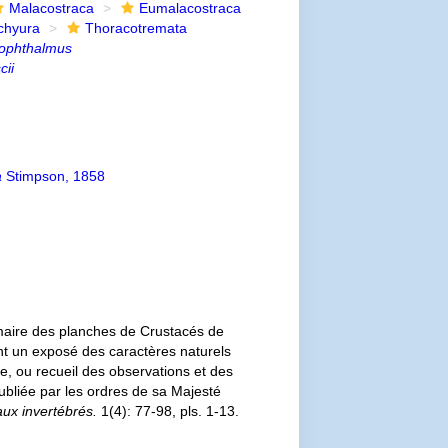
Malacostraca
Eumalacostraca
chyura
Thoracotremata
ophthalmus
ii
a
Stimpson, 1858
maire des planches de Crustacés de
rant un exposé des caractères naturels
te, ou recueil des observations et des
publiée par les ordres de sa Majesté
aux invertébrés.
1(4): 77-98, pls. 1-13.