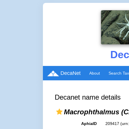
Dec
DecaNet
About
Search Ta
Decanet name details
Macrophthalmus (C
AphiaID
209417
(urn