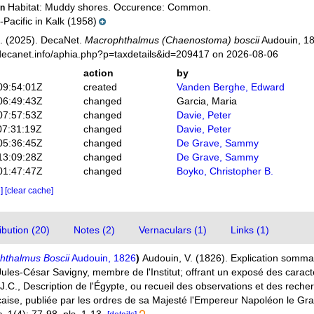
Habitat: Muddy shores. Occurence: Common.
on
-Pacific in Kalk (1958)
. (2025). DecaNet.
Macrophthalmus (Chaenostoma) boscii
Audouin, 18
decanet.info/aphia.php?p=taxdetails&id=209417 on 2026-08-06
action
by
09:54:01Z
created
Vanden Berghe, Edward
06:49:43Z
changed
Garcia, Maria
07:57:53Z
changed
Davie, Peter
07:31:19Z
changed
Davie, Peter
05:36:45Z
changed
De Grave, Sammy
13:09:28Z
changed
De Grave, Sammy
01:47:47Z
changed
Boyko, Christopher B.
e]
[clear cache]
bution (20)
Notes (2)
Vernaculars (1)
Links (1)
hthalmus Boscii
Audouin, 1826
)
Audouin, V. (1826). Explication somm
r Jules-César Savigny, membre de l'Institut; offrant un exposé des carac
 J.C., Description de l'Égypte, ou recueil des observations et des reche
nçaise, publiée par les ordres de sa Majesté l'Empereur Napoléon le Gr