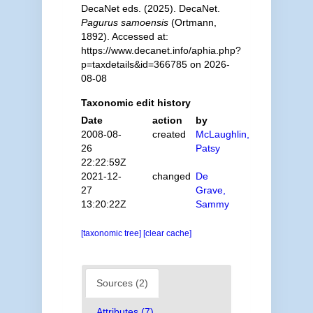
DecaNet eds. (2025). DecaNet.
Pagurus samoensis
(Ortmann,
1892). Accessed at:
https://www.decanet.info/aphia.php?
p=taxdetails&id=366785 on 2026-
08-08
Taxonomic edit history
Date
action
by
2008-08-
created
McLaughlin,
26
Patsy
22:22:59Z
2021-12-
changed
De
27
Grave,
13:20:22Z
Sammy
[taxonomic tree]
[clear cache]
Sources (2)
Attributes (7)