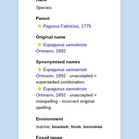
Species
Parent
Pagurus
Fabricius, 1775
Original name
Eupagurus samoënsis
Ortmann, 1892
Synonymised names
Eupagurus samoensis
Ortmann, 1892
· unaccepted >
superseded combination
Eupagurus samoënsis
Ortmann, 1892
· unaccepted >
misspelling - incorrect original
spelling
Environment
marine,
brackish
,
fresh
,
terrestrial
Fossil range