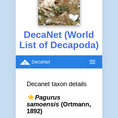
DecaNet (World
List of Decapoda)
DecaNet
Toggle
navigation
Decanet taxon details
Pagurus
samoensis
(Ortmann,
1892)