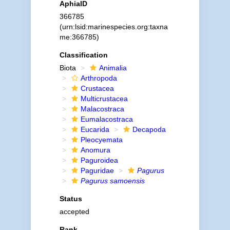
AphiaID
366785
(urn:lsid:marinespecies.org:taxna
me:366785)
Classification
Biota
Animalia
Arthropoda
Crustacea
Multicrustacea
Malacostraca
Eumalacostraca
Eucarida
Decapoda
Pleocyemata
Anomura
Paguroidea
Paguridae
Pagurus
Pagurus samoensis
Status
accepted
Rank