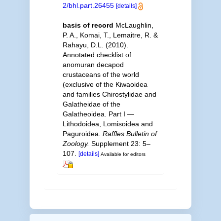
2/bhl.part.26455
[details]
basis of record
McLaughlin,
P. A., Komai, T., Lemaitre, R. &
Rahayu, D.L. (2010).
Annotated checklist of
anomuran decapod
crustaceans of the world
(exclusive of the Kiwaoidea
and families Chirostylidae and
Galatheidae of the
Galatheoidea. Part I —
Lithodoidea, Lomisoidea and
Paguroidea.
Raffles Bulletin of
Zoology.
Supplement 23: 5–
107.
[details]
Available for editors