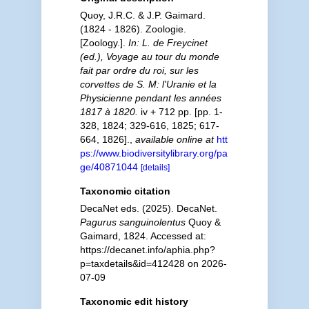
Quoy, J.R.C. & J.P. Gaimard.
(1824 - 1826). Zoologie.
[Zoology.].
In: L. de Freycinet
(ed.), Voyage au tour du monde
fait par ordre du roi, sur les
corvettes de S. M: l'Uranie et la
Physicienne pendant les années
1817 à 1820.
iv + 712 pp. [pp. 1-
328, 1824; 329-616, 1825; 617-
664, 1826].
,
available online at
htt
ps://www.biodiversitylibrary.org/pa
ge/40871044
[details]
Taxonomic citation
DecaNet eds. (2025). DecaNet.
Pagurus sanguinolentus
Quoy &
Gaimard, 1824. Accessed at:
https://decanet.info/aphia.php?
p=taxdetails&id=412428 on 2026-
07-09
Taxonomic edit history