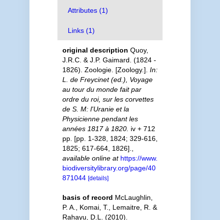
Attributes (1)
Links (1)
original description
Quoy,
J.R.C. & J.P. Gaimard. (1824 -
1826). Zoologie. [Zoology.].
In:
L. de Freycinet (ed.), Voyage
au tour du monde fait par
ordre du roi, sur les corvettes
de S. M: l'Uranie et la
Physicienne pendant les
années 1817 à 1820.
iv + 712
pp. [pp. 1-328, 1824; 329-616,
1825; 617-664, 1826].
,
available online at
https://www.
biodiversitylibrary.org/page/40
871044
[details]
basis of record
McLaughlin,
P. A., Komai, T., Lemaitre, R. &
Rahayu, D.L. (2010).