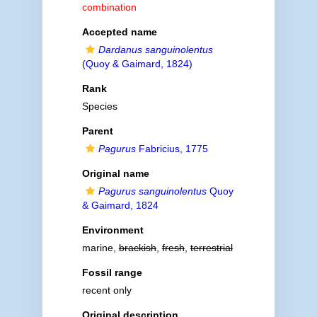
combination
Accepted name
Dardanus sanguinolentus
(Quoy & Gaimard, 1824)
Rank
Species
Parent
Pagurus
Fabricius, 1775
Original name
Pagurus sanguinolentus
Quoy
& Gaimard, 1824
Environment
marine,
brackish
,
fresh
,
terrestrial
Fossil range
recent only
Original description