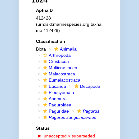
AphiaID
412428
(urn:lsid:marinespecies.org:taxna
me:412428)
Classification
Biota
Animalia
Arthropoda
Crustacea
Multicrustacea
Malacostraca
Eumalacostraca
Eucarida
Decapoda
Pleocyemata
Anomura
Paguroidea
Paguridae
Pagurus
Pagurus sanguinolentus
Status
unaccepted >
superseded