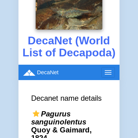
DecaNet (World
List of Decapoda)
DecaNet
Toggle
navigation
Decanet name details
Pagurus
sanguinolentus
Quoy & Gaimard,
1824