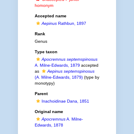
homonym
Accepted name
Aepinus
Rathbun, 1897
Rank
Genus
Type taxon
Apocremnus septemspinosus
A. Milne-Edwards, 1879
accepted
as
Aepinus septemspinosus
(A. Milne-Edwards, 1879)
(type by
monotypy)
Parent
Inachoidinae Dana, 1851
Original name
Apocremnus
A. Milne-
Edwards, 1878