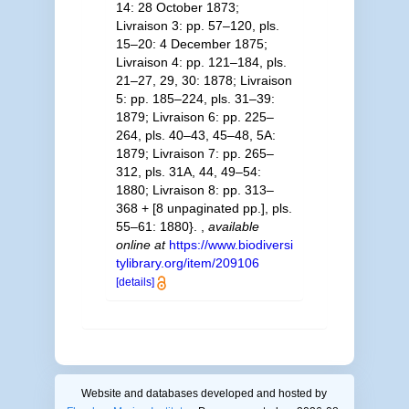
14: 28 October 1873;
Livraison 3: pp. 57–120, pls.
15–20: 4 December 1875;
Livraison 4: pp. 121–184, pls.
21–27, 29, 30: 1878; Livraison
5: pp. 185–224, pls. 31–39:
1879; Livraison 6: pp. 225–
264, pls. 40–43, 45–48, 5A:
1879; Livraison 7: pp. 265–
312, pls. 31A, 44, 49–54:
1880; Livraison 8: pp. 313–
368 + [8 unpaginated pp.], pls.
55–61: 1880}.
,
available
online at
https://www.biodiversi
tylibrary.org/item/209106
[details]
Website and databases developed and hosted by