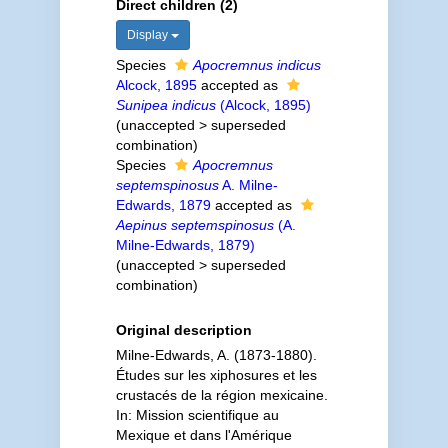
Direct children (2)
Display
Species
Apocremnus indicus
Alcock, 1895
accepted as
Sunipea indicus
(Alcock, 1895)
(
unaccepted
>
superseded
combination
)
Species
Apocremnus
septemspinosus
A. Milne-
Edwards, 1879
accepted as
Aepinus septemspinosus
(A.
Milne-Edwards, 1879)
(
unaccepted
>
superseded
combination
)
Original description
Milne-Edwards, A. (1873-1880).
Études sur les xiphosures et les
crustacés de la région mexicaine.
In: Mission scientifique au
Mexique et dans l'Amérique