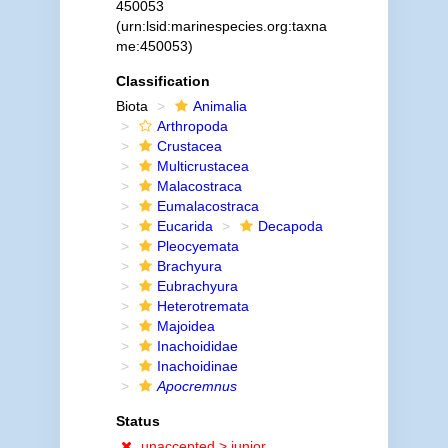
450053
(urn:lsid:marinespecies.org:taxna
me:450053)
Classification
Biota
Animalia
Arthropoda
Crustacea
Multicrustacea
Malacostraca
Eumalacostraca
Eucarida
Decapoda
Pleocyemata
Brachyura
Eubrachyura
Heterotremata
Majoidea
Inachoididae
Inachoidinae
Apocremnus
Status
unaccepted >
junior