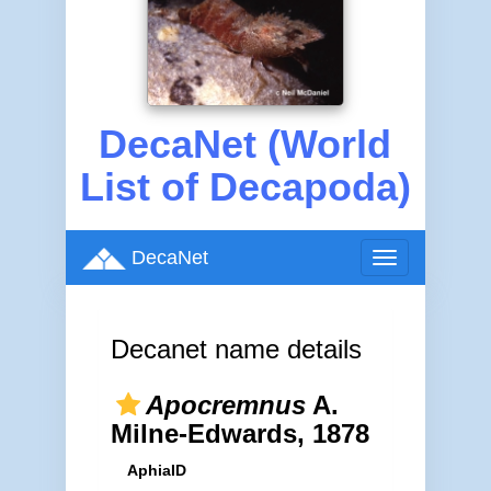
DecaNet (World
List of Decapoda)
DecaNet
Toggle
navigation
Decanet name details
Apocremnus
A.
Milne-Edwards, 1878
AphiaID