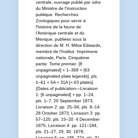
centrale, ouvrage publié par odre
du Ministre de l'Instruction
publique. Recherches
Zoologiques pour servir à
l'histoire de la faune de
l'Amérique centrale et du
Mexique, publiées sous la
direction de M. H. Milne Edwards,
membre de l'Institut. Imprimerie
nationale, Paris. Cinquième
partie. Tome premier. [8
unpaginated] + 1–368 + [63
unpaginated plate legends], pls.
1–61 + 5A + 31A [= 63 plates].
{Dates of publication—Livraison
1: [6 unpaginated] + pp. 1–24,
pls. 1–7: 20 September 1873;
Livraison 2: pp. 25–56, pls. 8–14:
28 October 1873; Livraison 3: pp.
57–120, pls. 15–20: 4 December
1875; Livraison 4: pp. 121–184,
pls. 21–27, 29, 30: 1878;
Livraison 5: pp. 185–224, pls. 31–