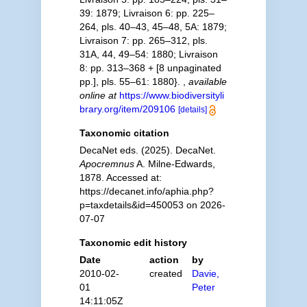
39: 1879; Livraison 6: pp. 225–
264, pls. 40–43, 45–48, 5A: 1879;
Livraison 7: pp. 265–312, pls.
31A, 44, 49–54: 1880; Livraison
8: pp. 313–368 + [8 unpaginated
pp.], pls. 55–61: 1880}.
,
available
online at
https://www.biodiversityli
brary.org/item/209106
[details]
Taxonomic citation
DecaNet eds. (2025). DecaNet.
Apocremnus
A. Milne-Edwards,
1878. Accessed at:
https://decanet.info/aphia.php?
p=taxdetails&id=450053 on 2026-
07-07
Taxonomic edit history
Date
action
by
2010-02-
created
Davie,
01
Peter
14:11:05Z