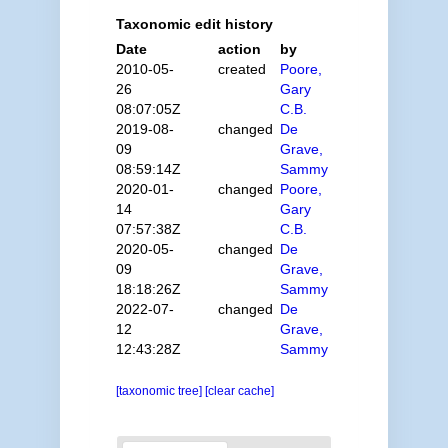
Taxonomic edit history
Date
action
by
2010-05-
created
Poore,
26
Gary
08:07:05Z
C.B.
2019-08-
changed
De
09
Grave,
08:59:14Z
Sammy
2020-01-
changed
Poore,
14
Gary
07:57:38Z
C.B.
2020-05-
changed
De
09
Grave,
18:18:26Z
Sammy
2022-07-
changed
De
12
Grave,
12:43:28Z
Sammy
[taxonomic tree]
[clear cache]