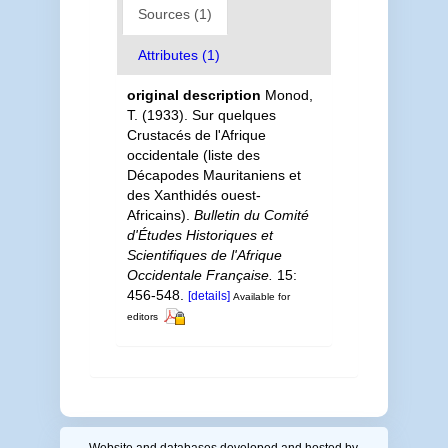
Sources (1)
Attributes (1)
original description
Monod,
T. (1933). Sur quelques
Crustacés de l'Afrique
occidentale (liste des
Décapodes Mauritaniens et
des Xanthidés ouest-
Africains).
Bulletin du Comité
d'Études Historiques et
Scientifiques de l'Afrique
Occidentale Française.
15:
456-548.
[details]
Available for
editors
Website and databases developed and hosted by