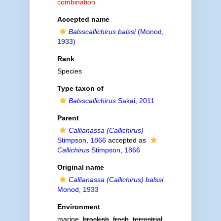
combination
Accepted name
Balsscallichirus balssi
(Monod,
1933)
Rank
Species
Type taxon of
Balsscallichirus
Sakai, 2011
Parent
Callianassa (Callichirus)
Stimpson, 1866
accepted as
Callichirus
Stimpson, 1866
Original name
Callianassa (Callichirus) balssi
Monod, 1933
Environment
marine,
brackish
,
fresh
,
terrestrial