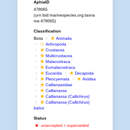
AphiaID
478065
(urn:lsid:marinespecies.org:taxna
me:478065)
Classification
Biota
Animalia
Arthropoda
Crustacea
Multicrustacea
Malacostraca
Eumalacostraca
Eucarida
Decapoda
Pleocyemata
Axiidea
Callianassidae
Callianassa
Callianassa (Callichirus)
Callianassa (Callichirus)
balssi
Status
unaccepted >
superseded