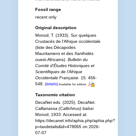
Fossil range
recent only
Original description
Monod, T. (1933). Sur quelques
Crustacés de l'Afrique occidentale
(liste des Décapodes
Mauritaniens et des Xanthidés
ouest-Africains).
Bulletin du
Comité d'Études Historiques et
Scientifiques de l'Afrique
Occidentale Française.
15: 456-
548.
[details]
Available for editors
Taxonomic citation
DecaNet eds. (2025). DecaNet.
Callianassa (Callichirus) balssi
Monod, 1933. Accessed at:
https://decanet.info/aphia.php/aphia.php?
p=taxdetails&id=478065 on 2026-
07-07