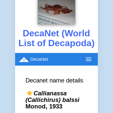
DecaNet (World
List of Decapoda)
DecaNet
Toggle
navigation
Decanet name details
Callianassa
(Callichirus) balssi
Monod, 1933