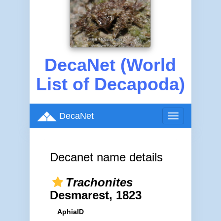
DecaNet (World
List of Decapoda)
DecaNet
Toggle
navigation
Decanet name details
Trachonites
Desmarest, 1823
AphiaID