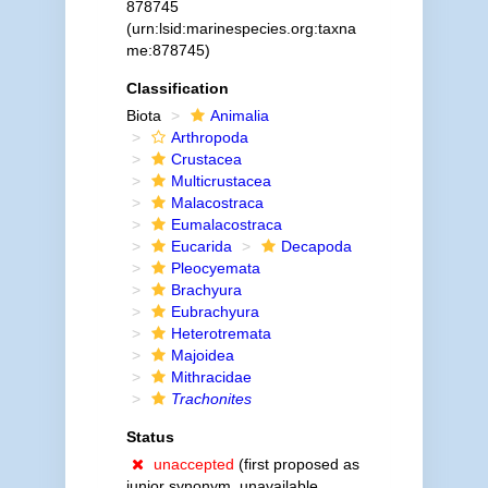
878745
(urn:lsid:marinespecies.org:taxna
me:878745)
Classification
Biota
Animalia
Arthropoda
Crustacea
Multicrustacea
Malacostraca
Eumalacostraca
Eucarida
Decapoda
Pleocyemata
Brachyura
Eubrachyura
Heterotremata
Majoidea
Mithracidae
Trachonites
Status
unaccepted
(first proposed as
junior synonym, unavailable