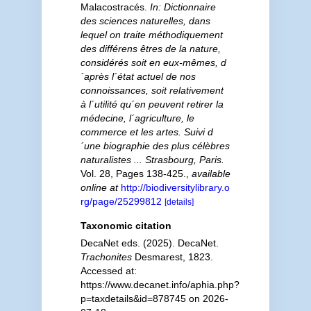
Malacostracés.
In: Dictionnaire
des sciences naturelles, dans
lequel on traite méthodiquement
des différens êtres de la nature,
considérés soit en eux-mêmes, d
´après l´état actuel de nos
connoissances, soit relativement
à l´utilité qu´en peuvent retirer la
médecine, l´agriculture, le
commerce et les artes. Suivi d
´une biographie des plus célèbres
naturalistes ... Strasbourg, Paris.
Vol. 28, Pages 138-425.
,
available
online at
http://biodiversitylibrary.o
rg/page/25299812
[details]
Taxonomic citation
DecaNet eds. (2025). DecaNet.
Trachonites
Desmarest, 1823.
Accessed at:
https://www.decanet.info/aphia.php?
p=taxdetails&id=878745 on 2026-