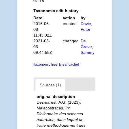
07-18
Taxonomic edit history
Date
action
by
2016-06-
created
Davie,
08
Peter
11:43:02Z
2021-03-
changed
De
03
Grave,
09:44:55Z
Sammy
[taxonomic tree]
[clear cache]
Sources (1)
original description
Desmarest, A.G. (1823).
Malacostracés.
In:
Dictionnaire des sciences
naturelles, dans lequel on
traite méthodiquement des