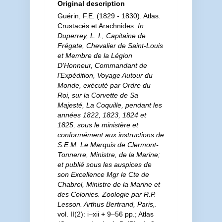
Original description
Guérin, F.E. (1829 - 1830). Atlas.
Crustacés et Arachnides.
In:
Duperrey, L. I., Capitaine de
Frégate, Chevalier de Saint-Louis
et Membre de la Légion
D'Honneur, Commandant de
l'Expédition, Voyage Autour du
Monde, exécuté par Ordre du
Roi, sur la Corvette de Sa
Majesté, La Coquille, pendant les
années 1822, 1823, 1824 et
1825, sous le ministère et
conformément aux instructions de
S.E.M. Le Marquis de Clermont-
Tonnerre, Ministre, de la Marine;
et publié sous les auspices de
son Excellence Mgr le Cte de
Chabrol, Ministre de la Marine et
des Colonies. Zoologie par R.P.
Lesson. Arthus Bertrand, Paris,.
vol. II(2): i–xii + 9–56 pp.; Atlas