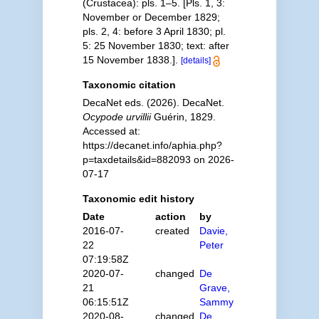
(Crustacea): pls. 1–5. [Pls. 1, 3:
November or December 1829;
pls. 2, 4: before 3 April 1830; pl.
5: 25 November 1830; text: after
15 November 1838.].
[details]
Taxonomic citation
DecaNet eds. (2026). DecaNet.
Ocypode urvillii
Guérin, 1829.
Accessed at:
https://decanet.info/aphia.php?
p=taxdetails&id=882093 on 2026-
07-17
Taxonomic edit history
Date
action
by
2016-07-
created
Davie,
22
Peter
07:19:58Z
2020-07-
changed
De
21
Grave,
06:15:51Z
Sammy
2020-08-
changed
De