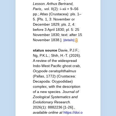
Lesson. Arthus Bertrand,
Paris,.
vol. II(2): i–xii + 9–56
pp.; Atlas (Crustacea): pls. 1–
5. [Pls. 1, 3: November or
December 1829; pls. 2, 4:
before 3 April 1830; pl. 5: 25
November 1830; text: after 15
November 1838.].
[details]
status source
Davie, P.J.F.;
Ng, P.K.L.; Shih, H.-T. (2026).
A review of the widespread
Indo‐West Pacific ghost crab,
Ocypode ceratophthalmus
(Pallas, 1772) (Crustacea:
Decapoda: Ocypodidae)
complex, with the description
of a new species.
Journal of
Zoological Systematics and
Evolutionary Research.
2026(1): 8882236 [1-26].
,
available online at
https://doi.o