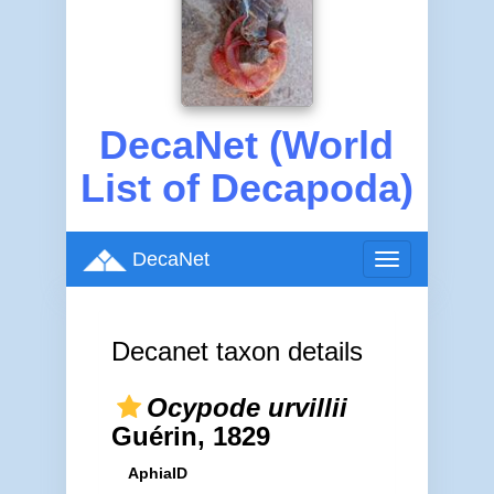
DecaNet (World
List of Decapoda)
DecaNet
Toggle
navigation
Decanet taxon details
Ocypode urvillii
Guérin, 1829
AphiaID