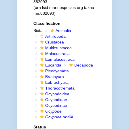
882093
(urn:lsid:marinespecies.org:taxna
me:882093)
Classification
Biota
Animalia
Arthropoda
Crustacea
Multicrustacea
Malacostraca
Eumalacostraca
Eucarida
Decapoda
Pleocyemata
Brachyura
Eubrachyura
Thoracotremata
Ocypodoidea
Ocypodidae
Ocypodinae
Ocypode
Ocypode urvillii
Status