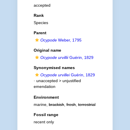
accepted
Rank
Species
Parent
Ocypode
Weber, 1795
Original name
Ocypode urvillii
Guérin, 1829
Synonymised names
Ocypode urvillei
Guérin, 1829
· unaccepted >
unjustified
emendation
Environment
marine,
brackish
,
fresh
,
terrestrial
Fossil range
recent only